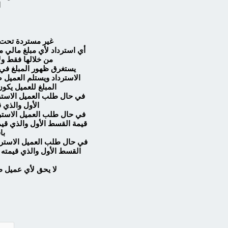
ا
رسوم التقديم (Application Fees) غي
أي استرداد لأي مبلغ مالي م
من خلالها فقط ول
الاسترداد ويستلم العميل 
المبلغ للعميل يكون
الأول والذي قيمته 50% من الرسوم الم
با
لا يحق لأي عميل ط