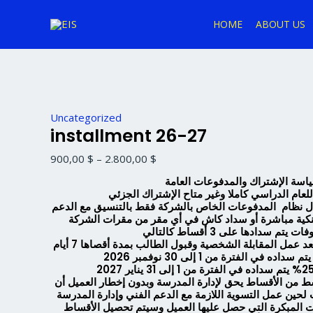
Skip
installment
Price
Sale!
to
26-
range:
HOME
ABOUT US
content
27
900,00 $
quantity
through
2.800,00 $
Uncategorized
installment 26-27
900,00
$
–
2.800,00
$
اسة الإشتراك والمدفوعات العامة
لعام الدراسي كاملا وغير متاح الإشتراك الجزئي
ل نظام المدفوعات الخاص بالشركة فقط بالتنسيق مع الدعم
 بنكية مباشرة أو سداد كاش في أي مقر من مقرات الشركة
ط من الأقساط يحق لإدارة المدرسة وبدون إخطار العميل أن
لحين عمل التسوية اللازمة مع الدعم الفني وإدارة المدرسة
ت المبكرة التي حصل عليها العميل وسيتم تحصيل الأقساط