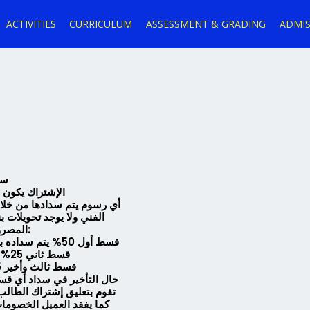
ACTIVITIES
CURRICULUM
ASSESSMENT & GRADING
ADMIS
سي
الإشتراك يكون ل
أي رسوم يتم سدادها من خلا
الفني ولا يوجد تحويلات
المصروفات يتم سدادها على 3 أقساط كالتالي:
قسط أول 50% يتم سداده بعد عمل المقابلة الشخصية وقبول الطالب بمدة أقصاها 7 أيام
قسط ثاني 25% يتم سداده في الفترة من 1 إلى 30 نوفمبر 2026
قسط ثالث وأخير 25% يتم سداده في الفترة من 1 إلى 31 يناير 2027
حال التأخير في سداد أي قس
تقوم بتعليق إشتراك الطالب 
كما يفقد العميل الخصوما